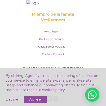
Miembro de la familia
VetPartners
Aviso legal
Política de cookies
Política de privacidad
Cookies Consent
© Centro Veterinario Ciudad Naranco
Dirección :
C/ Ricardo Montes, 23, BAJO, 33012 Oviedo, Asturias,
By clicking "Agree" you accept the storing of cookies on
España
your device to enhance site experience, analyse site
Llámanos:
+34
985 292 628
usage and enhance our marketing efforts. To find out
more please read our
cookies policy.
¿Necesitas ayuda?
Decline
Agree