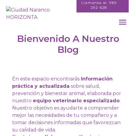
Skip
Llámanos al: 985
292 628
to
content
Bienvenido A Nuestro
Blog
En este espacio encontrarás
información
práctica y actualizada
sobre salud,
prevención y bienestar animal, elaborada por
nuestro
equipo veterinario especializado
.
Nuestro objetivo es ayudarte a comprender
mejor las necesidades de tu compañero y a
tomar decisiones informadas que favorezcan
su calidad de vida.